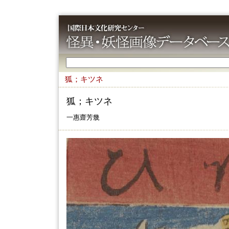
狐；キツネ
狐；キツネ
一惠齋芳㡬