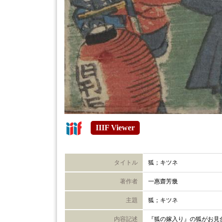
IIIF Viewer
タイトル
狐；キツネ
著作者
一惠齋芳㡬
主題
狐；キツネ
内容記述
『狐の嫁入り』の狐がお見