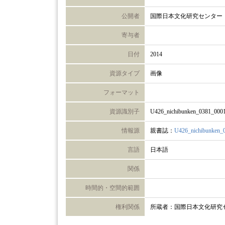
公開者
国際日本文化研究センター
寄与者
日付
2014
資源タイプ
画像
フォーマット
資源識別子
U426_nichibunken_0381_000
情報源
親書誌：
U426_nichibunken_
言語
日本語
関係
時間的・空間的範囲
権利関係
所蔵者：国際日本文化研究