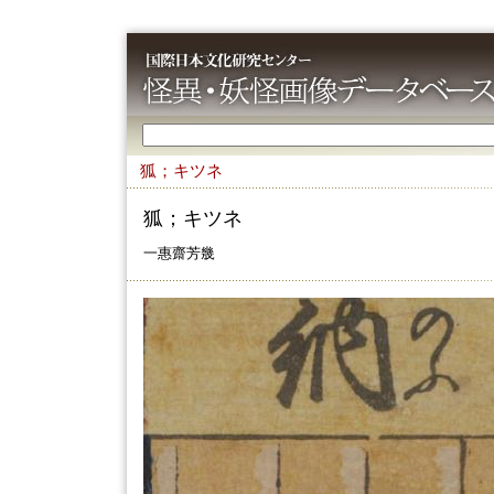
狐；キツネ
狐；キツネ
一惠齋芳㡬