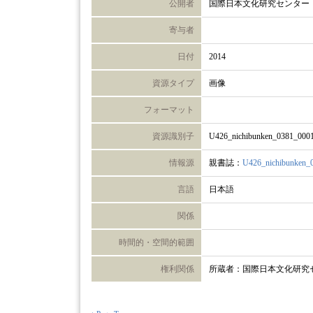
公開者
国際日本文化研究センター
寄与者
日付
2014
資源タイプ
画像
フォーマット
資源識別子
U426_nichibunken_0381_000
情報源
親書誌：
U426_nichibunken_
言語
日本語
関係
時間的・空間的範囲
権利関係
所蔵者：国際日本文化研究