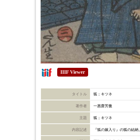
IIIF Viewer
タイトル
狐；キツネ
著作者
一惠齋芳㡬
主題
狐；キツネ
内容記述
『狐の嫁入り』の狐の結納