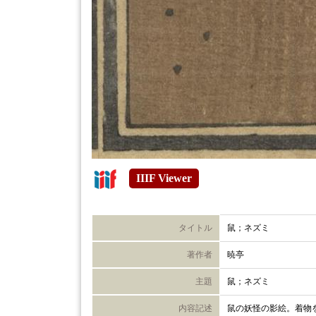
IIIF Viewer
タイトル
鼠；ネズミ
著作者
暁亭
主題
鼠；ネズミ
内容記述
鼠の妖怪の影絵。着物