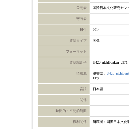
公開者
国際日本文化研究セン
寄与者
日付
2014
資源タイプ
画像
フォーマット
資源識別子
U426_nichibunken_0371
情報源
親書誌：
U426_nichibun
ロウ
言語
日本語
関係
時間的・空間的範囲
権利関係
所蔵者：国際日本文化