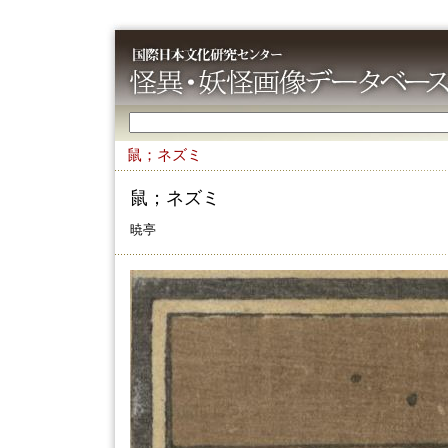
鼠；ネズミ
鼠；ネズミ
暁亭