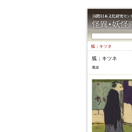
狐；キツネ
狐；キツネ
萬栄