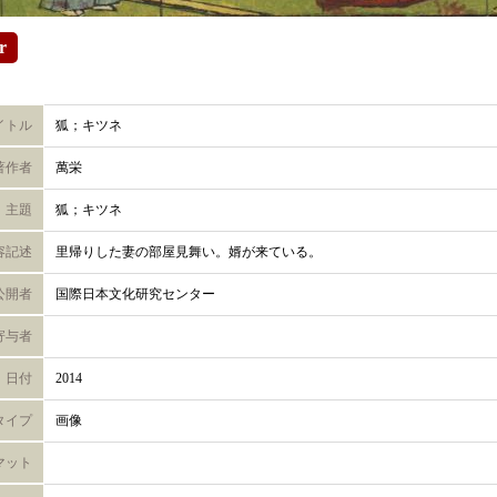
r
イトル
狐；キツネ
著作者
萬栄
主題
狐；キツネ
容記述
里帰りした妻の部屋見舞い。婿が来ている。
公開者
国際日本文化研究センター
寄与者
日付
2014
タイプ
画像
マット