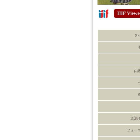
IIIF Viewe
タ
内
資源
フォー