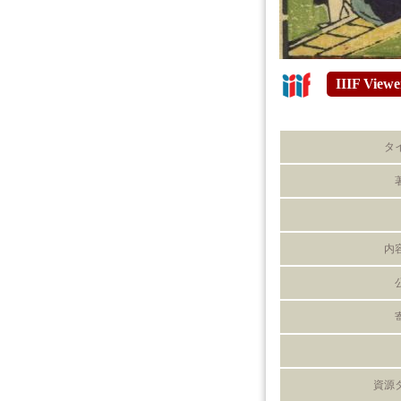
IIIF Viewe
タ
内
資源