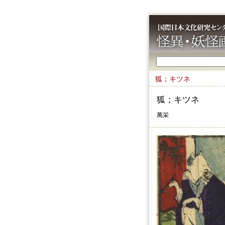
狐；キツネ
狐；キツネ
萬栄