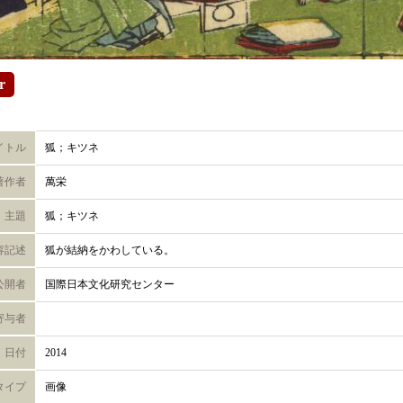
r
イトル
狐；キツネ
著作者
萬栄
主題
狐；キツネ
容記述
狐が結納をかわしている。
公開者
国際日本文化研究センター
寄与者
日付
2014
タイプ
画像