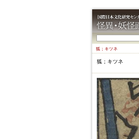
狐；キツネ
狐；キツネ