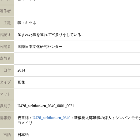
著作者
主題
狐；キツネ
容記述
産まれた狐を連れて宮参りをしている。
公開者
国際日本文化研究センター
寄与者
日付
2014
タイプ
画像
マット
識別子
U426_nichibunken_0349_0001_0021
情報源
親書誌：
U426_nichibunken_0349
：新板桃太郎噺狐の嫁入；シンパン モモタ
ヨメイリ
言語
日本語