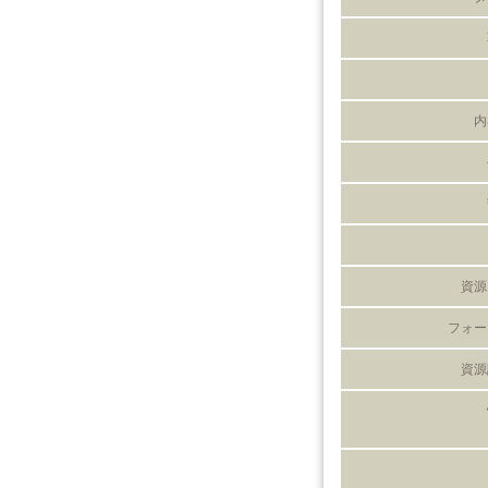
内
資源
フォー
資源