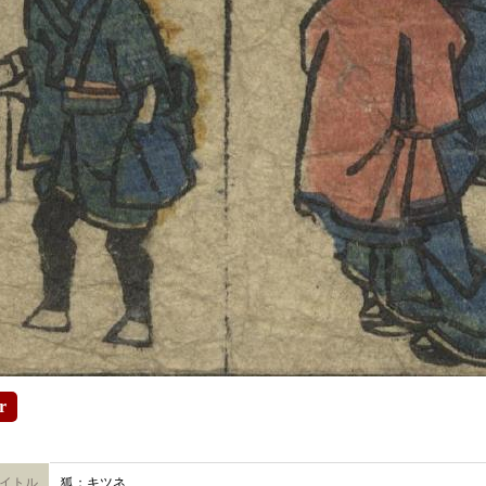
r
イトル
狐；キツネ