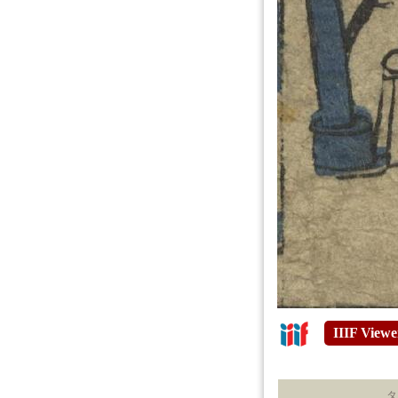
IIIF Viewe
タ