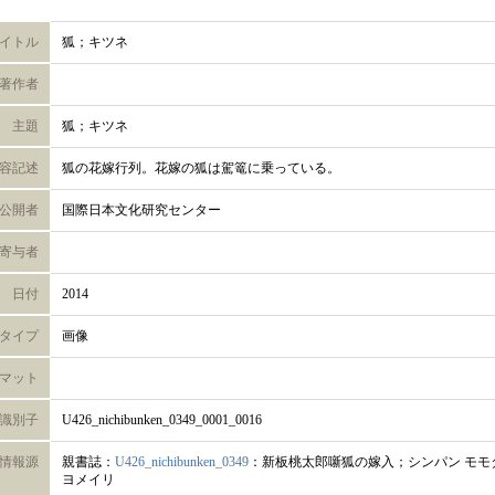
イトル
狐；キツネ
著作者
主題
狐；キツネ
容記述
狐の花嫁行列。花嫁の狐は駕篭に乗っている。
公開者
国際日本文化研究センター
寄与者
日付
2014
タイプ
画像
マット
識別子
U426_nichibunken_0349_0001_0016
情報源
親書誌：
U426_nichibunken_0349
：新板桃太郎噺狐の嫁入；シンパン モモタ
ヨメイリ