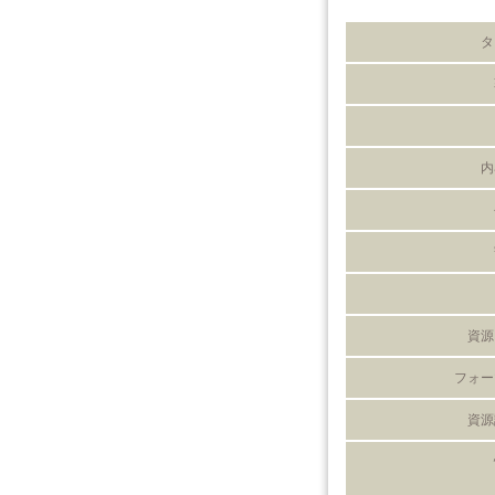
タ
内
資源
フォー
資源