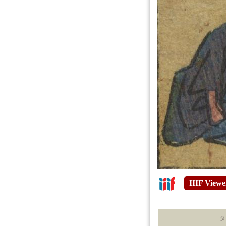
IIIF Viewe
タ