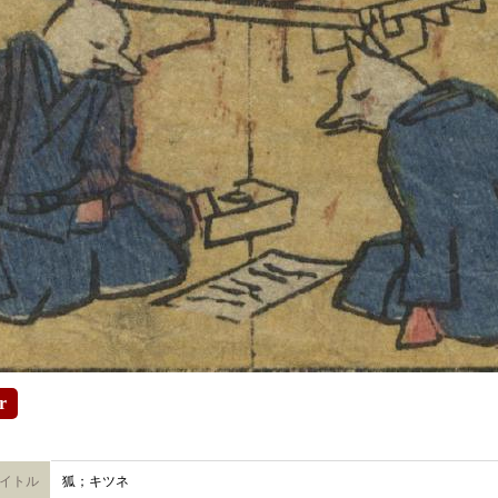
r
イトル
狐；キツネ