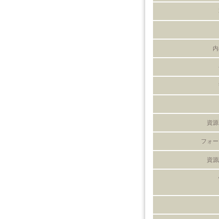
内
資源
フォー
資源