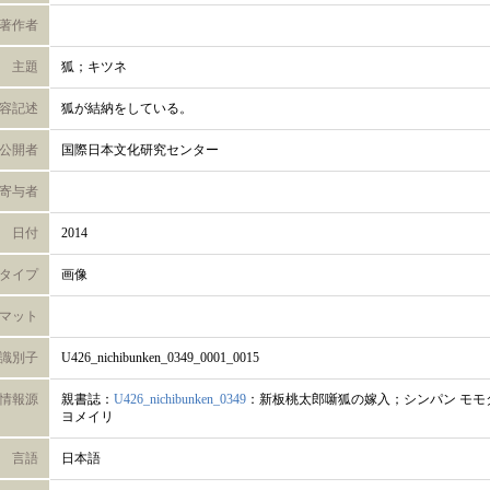
著作者
主題
狐；キツネ
容記述
狐が結納をしている。
公開者
国際日本文化研究センター
寄与者
日付
2014
タイプ
画像
マット
識別子
U426_nichibunken_0349_0001_0015
情報源
親書誌：
U426_nichibunken_0349
：新板桃太郎噺狐の嫁入；シンパン モモタ
ヨメイリ
言語
日本語