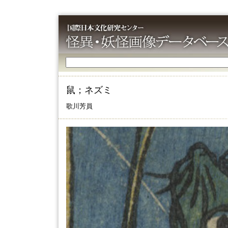
鼠；ネズミ
歌川芳員