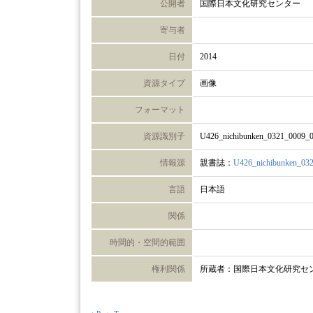
公開者
国際日本文化研究センター
寄与者
日付
2014
資源タイプ
画像
フォーマット
資源識別子
U426_nichibunken_0321_0009_
情報源
親書誌：
U426_nichibunken_03
言語
日本語
関係
時間的・空間的範囲
権利関係
所蔵者：国際日本文化研究セ