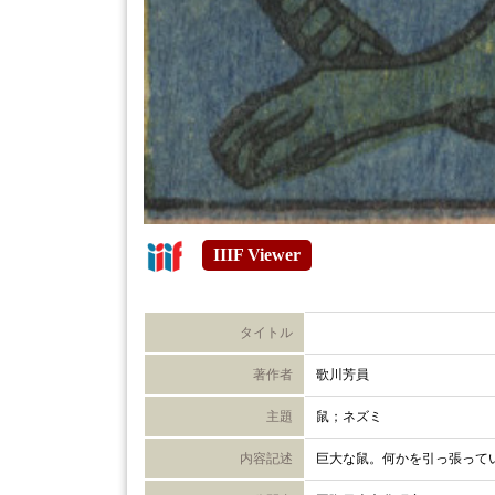
IIIF Viewer
タイトル
著作者
歌川芳員
主題
鼠；ネズミ
内容記述
巨大な鼠。何かを引っ張って