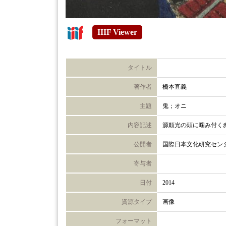
IIIF Viewer
タイトル
著作者
橋本直義
主題
鬼；オニ
内容記述
源頼光の頭に噛み付く
公開者
国際日本文化研究セン
寄与者
日付
2014
資源タイプ
画像
フォーマット