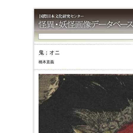
鬼；オニ
橋本直義