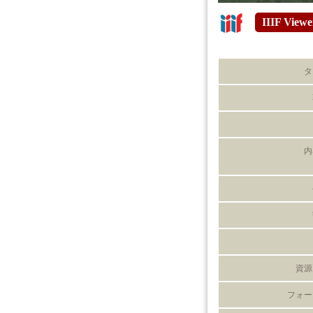
IIIF Viewe
タ
内
資源
フォー