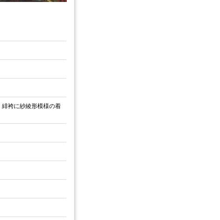
。緋袴に紗綾形模様の着