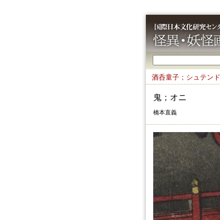
酒呑童子；シュテン
鬼；オニ
橋本直義