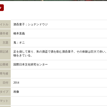
r
イトル
酒呑童子；シュテンドウジ
著作者
橋本直義
主題
鬼；オニ
容記述
足を崩して座り、朱の酒盃で酒を飲む酒呑童子。その体躯は巨大で赤い
物をきている。
公開者
国際日本文化研究センター
寄与者
日付
2014
タイプ
画像
マット