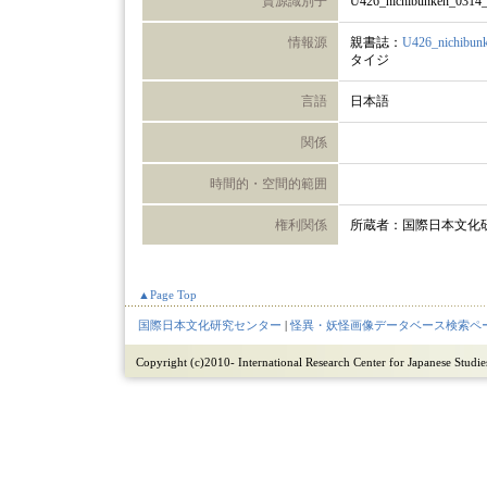
資源識別子
U426_nichibunken_0314
情報源
親書誌：
U426_nichibun
タイジ
言語
日本語
関係
時間的・空間的範囲
権利関係
所蔵者：国際日本文化
▲Page Top
国際日本文化研究センター
|
怪異・妖怪画像データベース検索ペ
Copyright (c)2010- International Research Center for Japanese Studies