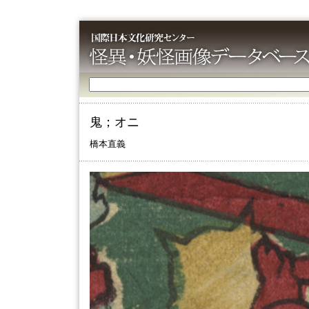
鬼；オニ
橋本直義