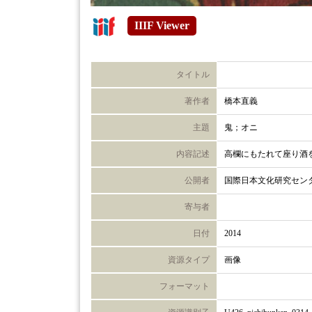
IIIF Viewer
タイトル
著作者
橋本直義
主題
鬼；オニ
内容記述
高欄にもたれて座り酒
公開者
国際日本文化研究セン
寄与者
日付
2014
資源タイプ
画像
フォーマット