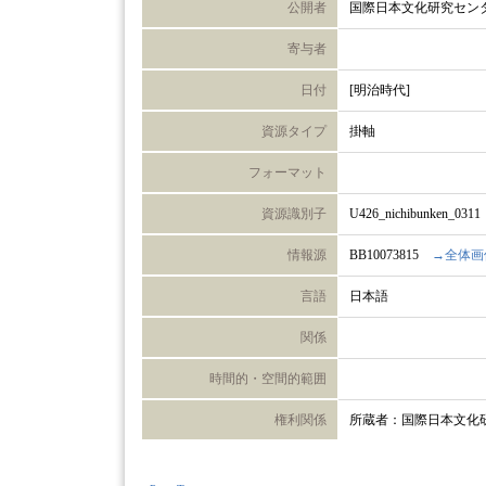
公開者
国際日本文化研究セン
寄与者
日付
[明治時代]
資源タイプ
掛軸
フォーマット
資源識別子
U426_nichibunken_0311
情報源
BB10073815
→全体画
言語
日本語
関係
時間的・空間的範囲
権利関係
所蔵者：国際日本文化