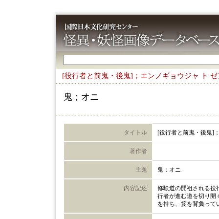
[役行者と前鬼・後鬼]；エンノギョウジャ ト 
鬼；オニ
タイトル
[役行者と前鬼・後鬼]
著作者
主題
鬼；オニ
内容記述
修験道の開祖される役
行者が進む道を切り開
を持ち、笈を背負って