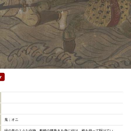
r
鬼；オニ
緑の鬼のような化物。豹柄の腰巻きを身に付け、槍を持って駆けてい