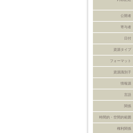
公開者
寄与者
日付
資源タイプ
フォーマット
資源識別子
情報源
言語
関係
時間的・空間的範囲
権利関係