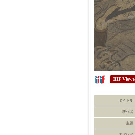
IIIF Viewe
タイトル
著作者
主題
内容記述