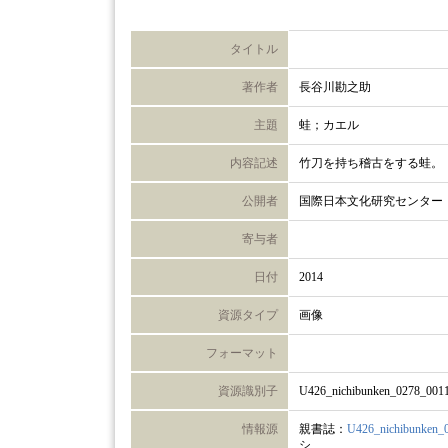
タイトル
著作者
長谷川勘之助
主題
蛙；カエル
内容記述
竹刀を持ち稽古をする蛙。
公開者
国際日本文化研究センター
寄与者
日付
2014
資源タイプ
画像
フォーマット
資源識別子
U426_nichibunken_0278_001
情報源
親書誌：
U426_nichibunken_
シ