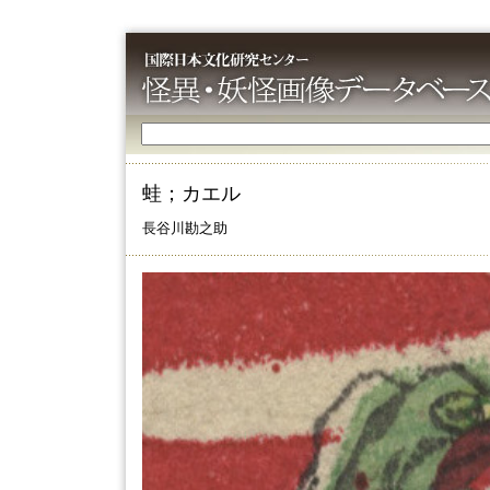
蛙；カエル
長谷川勘之助