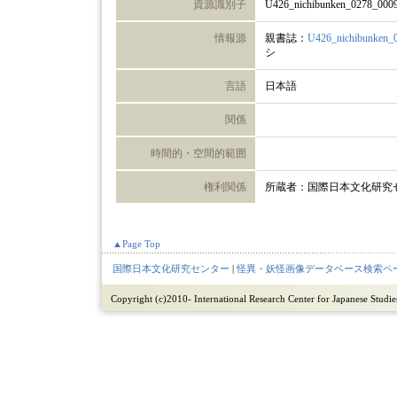
資源識別子
U426_nichibunken_0278_000
情報源
親書誌：
U426_nichibunken_
シ
言語
日本語
関係
時間的・空間的範囲
権利関係
所蔵者：国際日本文化研究
▲Page Top
国際日本文化研究センター
|
怪異・妖怪画像データベース検索ペ
Copyright (c)2010- International Research Center for Japanese Studies