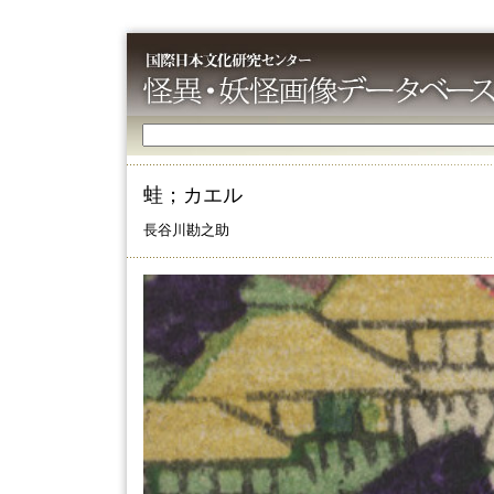
蛙；カエル
長谷川勘之助