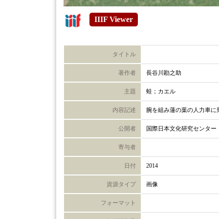
IIIF Viewer
タイトル
著作者
長谷川勘之助
主題
蛙；カエル
内容記述
腕を組み蓮の葉の人力車に
公開者
国際日本文化研究センター
寄与者
日付
2014
資源タイプ
画像
フォーマット