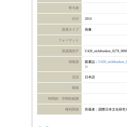
寄与者
日付
2014
資源タイプ
画像
フォーマット
資源識別子
U426_nichibunken_0278_000
情報源
親書誌：
U426_nichibunken_
シ
言語
日本語
関係
時間的・空間的範囲
権利関係
所蔵者：国際日本文化研究