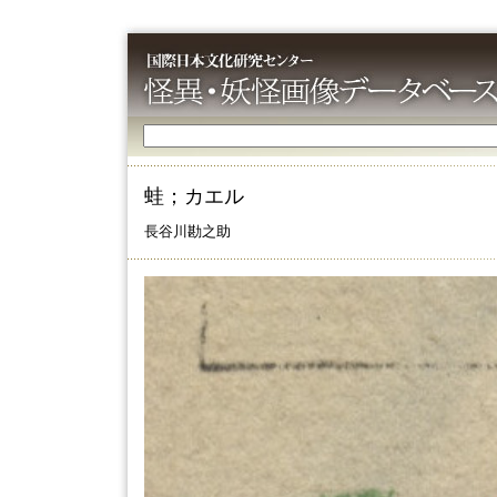
蛙；カエル
長谷川勘之助