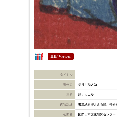
IIIF Viewer
タイトル
著作者
長谷川勘之助
主題
蛙；カエル
内容記述
書道紙を押さえる蛙。裃を
公開者
国際日本文化研究センター