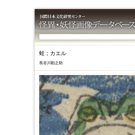
蛙；カエル
長谷川勘之助