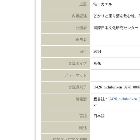
主題
蛙；カエル
内容記述
どかりと座り酒を飲む蛙。
公開者
国際日本文化研究センター
寄与者
日付
2014
資源タイプ
画像
フォーマット
資源識別子
U426_nichibunken_0278_000
情報源
親書誌：
U426_nichibunken_
シ
言語
日本語
関係
時間的・空間的範囲