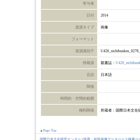
寄与者
日付
2014
資源タイプ
画像
フォーマット
資源識別子
U426_nichibunken_0278
情報源
親書誌：
U426_nichibun
言語
日本語
関係
時間的・空間的範囲
権利関係
所蔵者：国際日本文化
▲Page Top
国際日本文化研究センター
|
怪異・妖怪画像データベース検索ペ