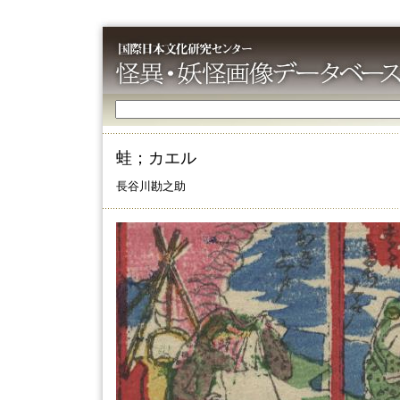
蛙；カエル
長谷川勘之助