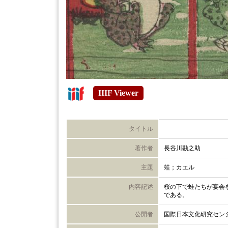
IIIF Viewer
タイトル
著作者
長谷川勘之助
主題
蛙；カエル
内容記述
桜の下で蛙たちが宴会
である。
公開者
国際日本文化研究セン