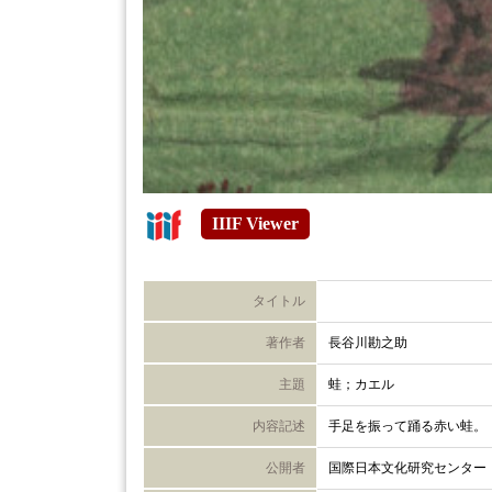
IIIF Viewer
タイトル
著作者
長谷川勘之助
主題
蛙；カエル
内容記述
手足を振って踊る赤い蛙。
公開者
国際日本文化研究センター