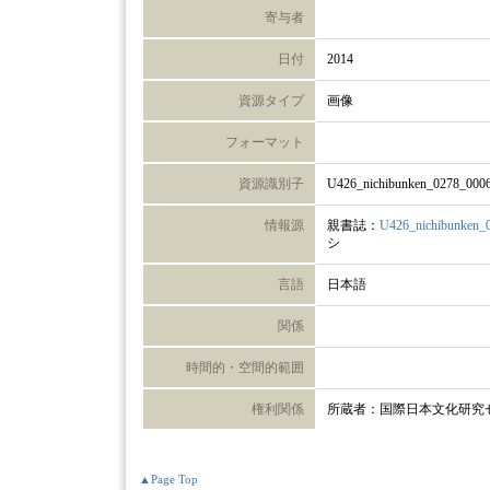
寄与者
日付
2014
資源タイプ
画像
フォーマット
資源識別子
U426_nichibunken_0278_000
情報源
親書誌：
U426_nichibunken_
シ
言語
日本語
関係
時間的・空間的範囲
権利関係
所蔵者：国際日本文化研究
▲Page Top