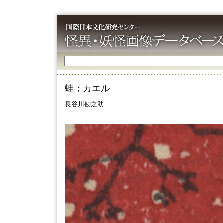
蛙；カエル
長谷川勘之助