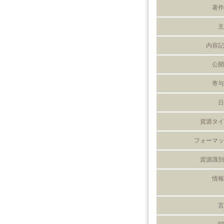
著作
主
内容記
公開
寄与
日
資源タイ
フォーマッ
資源識別
情報
言