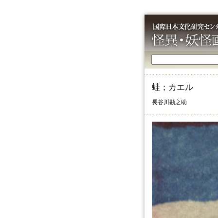
蛙；カエル
長谷川勘之助