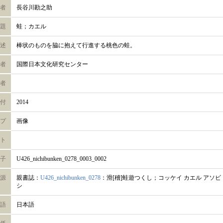
者
長谷川勘之助
題
蛙；カエル
述
棒状のものを脇に抱えて行進する桃色の蛙。
者
国際日本文化研究センター
者
付
2014
プ
画像
ト
子
U426_nichibunken_0278_0003_0002
源
親書誌：
U426_nichibunken_0278
：滑[稽]蛙遊つくし；コッケイ カエル アソビ
シ
語
日本語