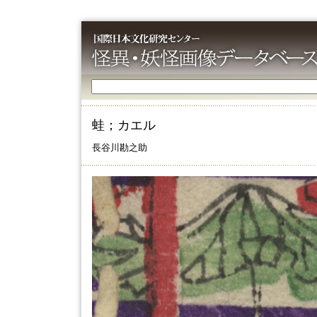
蛙；カエル
長谷川勘之助