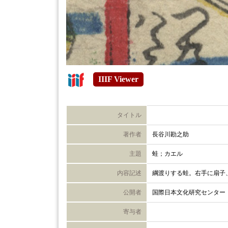
IIIF Viewer
タイトル
著作者
長谷川勘之助
主題
蛙；カエル
内容記述
綱渡りする蛙。右手に扇子
公開者
国際日本文化研究センター
寄与者