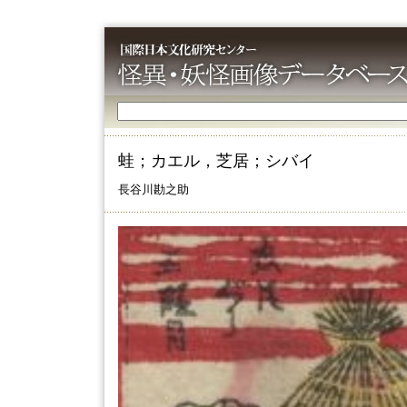
蛙；カエル，芝居；シバイ
長谷川勘之助