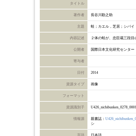
タイトル
著作者
長谷川勘之助
主題
蛙；カエル，芝居；シバイ
内容記述
２体の蛙が、忠臣蔵三段目
公開者
国際日本文化研究センター
寄与者
日付
2014
資源タイプ
画像
フォーマット
資源識別子
U426_nichibunken_0278_000
情報源
親書誌：
U426_nichibunken_
シ
言語
日本語