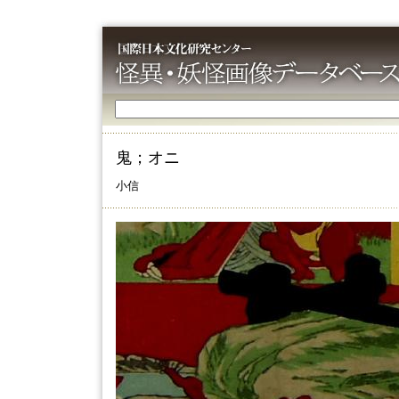
鬼；オニ
小信