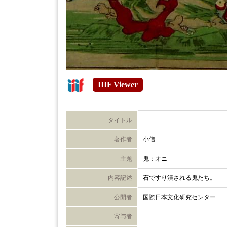
IIIF Viewer
タイトル
著作者
小信
主題
鬼；オニ
内容記述
石ですり潰される鬼たち。
公開者
国際日本文化研究センター
寄与者