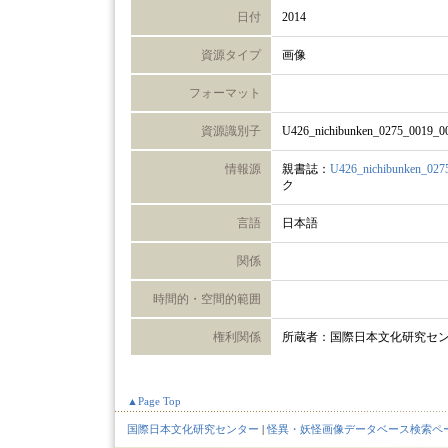
日付
2014
資源タイプ
画像
フォーマット
資源識別子
U426_nichibunken_0275_0019_0
情報源
親書誌：
U426_nichibunken_027
ク
言語
日本語
関係
時間的・空間的範囲
権利関係
所蔵者：国際日本文化研究セ
▲Page Top
国際日本文化研究センター
|
怪異・妖怪画像データベース検索ペ