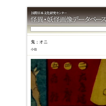
鬼；オニ
小信