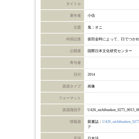
タイトル
著作者
小信
主題
鬼；オニ
内容記述
坂田金時によって、臼でつか
公開者
国際日本文化研究センター
寄与者
日付
2014
資源タイプ
画像
フォーマット
資源識別子
U426_nichibunken_0275_0015_0
情報源
親書誌：
U426_nichibunken_027
ク
言語
日本語