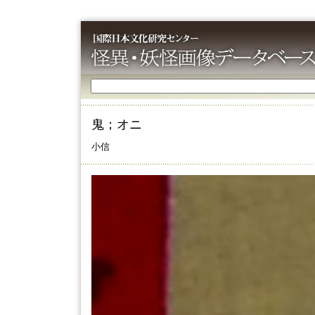
鬼；オニ
小信