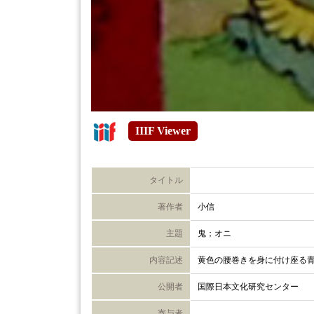
IIIF Viewer
タイトル
著作者
小信
主題
鬼；オニ
内容記述
黄色の腰巻きを身に付け座る
公開者
国際日本文化研究センター
寄与者