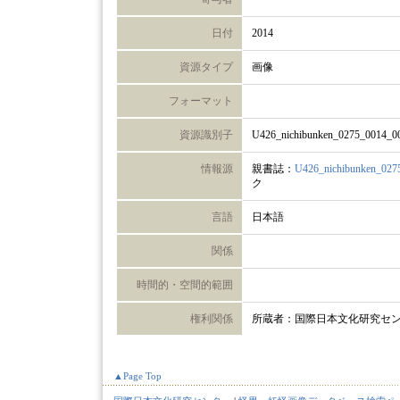
日付
2014
資源タイプ
画像
フォーマット
資源識別子
U426_nichibunken_0275_0014_0
情報源
親書誌：
U426_nichibunken_027
ク
言語
日本語
関係
時間的・空間的範囲
権利関係
所蔵者：国際日本文化研究セ
▲Page Top