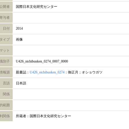
公開者
国際日本文化研究センター
寄与者
日付
2014
タイプ
画像
マット
識別子
U426_nichibunken_0274_0007_0000
情報源
親書誌：
U426_nichibunken_0274
：御正月；オショウガツ
言語
日本語
関係
的範囲
利関係
所蔵者：国際日本文化研究センター