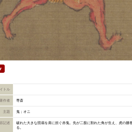
r
イトル
著作者
専斎
主題
鬼；オニ
容記述
破れた大きな団扇を肩に担ぐ赤鬼。先が二股に割れた角が生え、虎の腰
る。