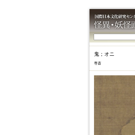
鬼；オニ
専斎