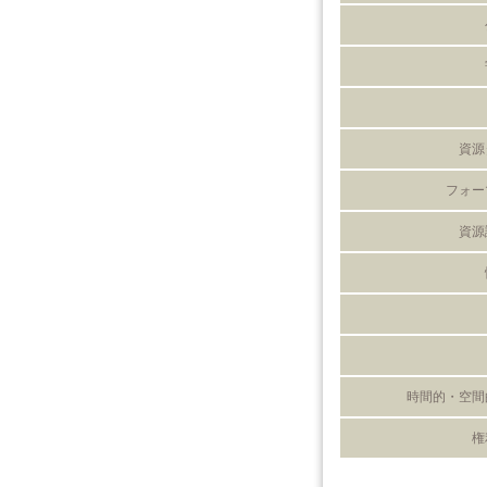
資源
フォー
資源
時間的・空間
権