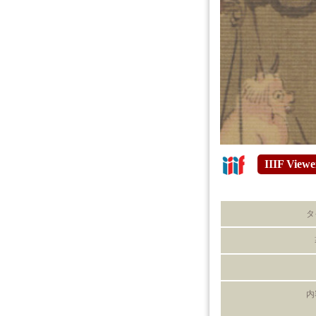
IIIF Viewe
タ
内