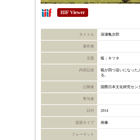
IIIF Viewer
タイトル
深瀬亀次郎
著作者
主題
狐；キツネ
内容記述
狐が四つ這いになった
る。
公開者
国際日本文化研究セン
寄与者
日付
2014
資源タイプ
画像
フォーマット