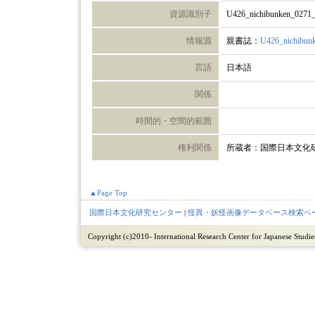
資源識別子
U426_nichibunken_0271
情報源
親書誌：
U426_nichibun
言語
日本語
関係
時間的・空間的範囲
権利関係
所蔵者：国際日本文化
▲Page Top
国際日本文化研究センター
|
怪異・妖怪画像データベース検索ペ
Copyright (c)2010- International Research Center for Japanese Studies