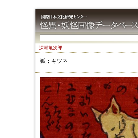
深瀬亀次郎
狐；キツネ