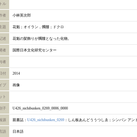
トル
作者
小林英次郎
主題
花魁；オイラン，髑髏；ドクロ
記述
花魁の髪飾りが髑髏となった化物。
開者
国際日本文化研究センター
与者
日付
2014
イプ
画像
ット
別子
U426_nichibunken_0269_0006_0000
報源
親書誌：
U426_nichibunken_0269
：しん板あんどううつしゑ；シンパン アンド
言語
日本語