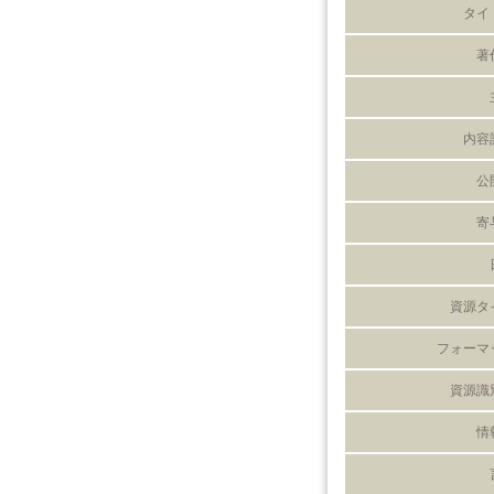
タイ
著
内容
公
寄
資源タ
フォーマ
資源識
情