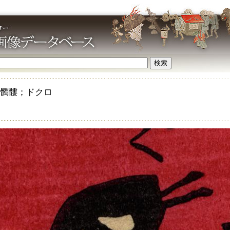
髑髏；ドクロ