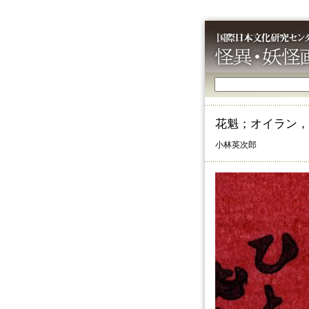
花魁；オイラン，
小林英次郎