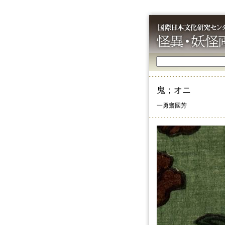
鬼；オニ
一勇齋國芳