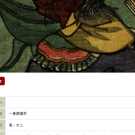
r
ル
者
一勇齋國芳
題
鬼；オニ