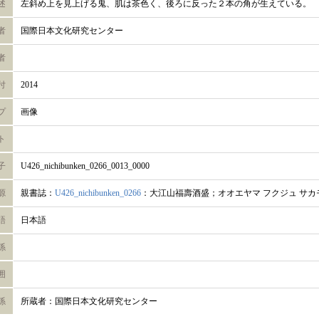
述
左斜め上を見上げる鬼、肌は茶色く、後ろに反った２本の角が生えている。
者
国際日本文化研究センター
者
付
2014
プ
画像
ト
子
U426_nichibunken_0266_0013_0000
源
親書誌：
U426_nichibunken_0266
：大江山福壽酒盛；オオエヤマ フクジュ サカ
語
日本語
係
囲
係
所蔵者：国際日本文化研究センター