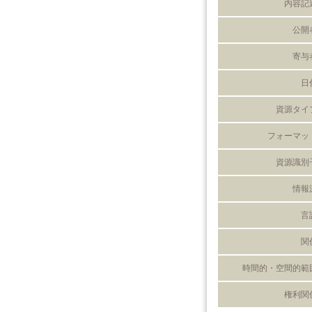
内容記
公開
寄与
日
資源タイ
フォーマッ
資源識別
情報
言
関
時間的・空間的範
権利関