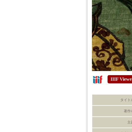
IIIF Viewe
タイト
著作
主