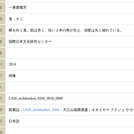
者
一勇齋國芳
題
鬼；オニ
述
横を向く鬼。肌は赤く、短い２本の角が生え、頭髪は丸く縮れている。
者
国際日本文化研究センター
者
付
2014
プ
画像
ト
子
U426_nichibunken_0266_0010_0000
源
親書誌：
U426_nichibunken_0266
：大江山福壽酒盛；オオエヤマ フクジュ サカ
語
日本語
係