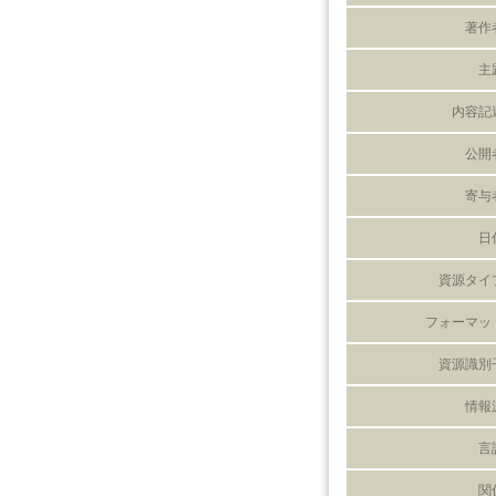
著作
主
内容記
公開
寄与
日
資源タイ
フォーマッ
資源識別
情報
言
関