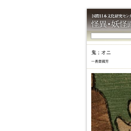
鬼；オニ
一勇齋國芳