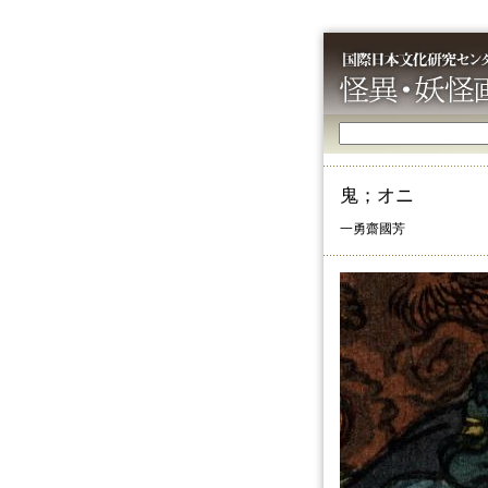
鬼；オニ
一勇齋國芳