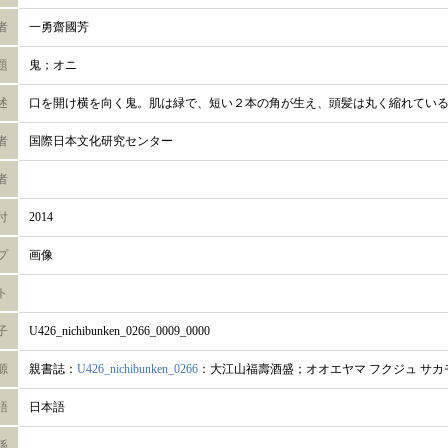
者
一勇齋國芳
題
鬼；オニ
述
口を開け横を向く鬼。肌は緑で、短い２本の角が生え、頭髪は丸く縮れてい
者
国際日本文化研究センター
者
付
2014
プ
画像
ト
子
U426_nichibunken_0266_0009_0000
源
親書誌：
U426_nichibunken_0266
：大江山福壽酒盛；オオエヤマ フクジュ サカ
語
日本語
係