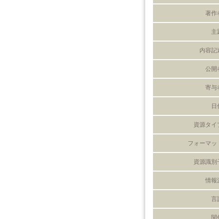
著作
主
内容記
公開
寄与
日
資源タイ
フォーマッ
資源識別
情報
言
関