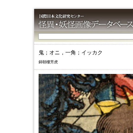
鬼；オニ，一角；イッカク
錦朝樓芳虎