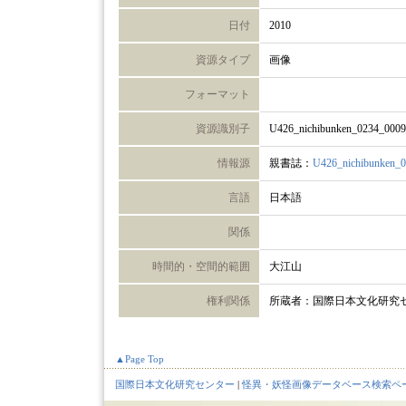
日付
2010
資源タイプ
画像
フォーマット
資源識別子
U426_nichibunken_0234_000
情報源
親書誌：
U426_nichibunken_
言語
日本語
関係
時間的・空間的範囲
大江山
権利関係
所蔵者：国際日本文化研究
▲Page Top
国際日本文化研究センター
|
怪異・妖怪画像データベース検索ペ