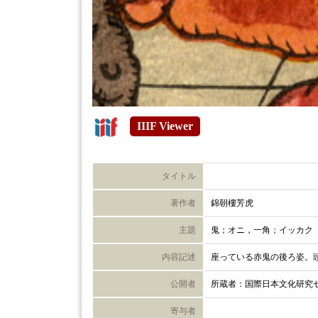
IIIF Viewer
タイトル
著作者
錦朝樓芳虎
主題
鬼；オニ，一角；イッカク
内容記述
座っている赤鬼の後ろ姿。
公開者
所蔵者：国際日本文化研究
寄与者