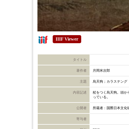
IIIF Viewer
タイトル
著作者
月岡米次郎
主題
烏天狗；カラステング
内容記述
杖をつく烏天狗。頭か
っている。
公開者
所蔵者：国際日本文化
寄与者