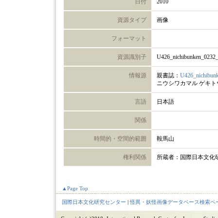
日付
2010
資源タイプ
画像
フォーマット
資源識別子
U426_nichibunken_0232
情報源
親書誌：
U426_nichibun
ニウシワカマル ゲキ
言語
日本語
関係
時間的・空間的範囲
鞍馬山
権利関係
所蔵者：国際日本文化
▲Page Top
国際日本文化研究センター
|
怪異・妖怪画像データベース検索ペ