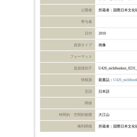
公開者
所蔵者：国際日本文化
寄与者
日付
2010
資源タイプ
画像
フォーマット
資源識別子
U426_nichibunken_0231
情報源
親書誌：
U426_nichibun
言語
日本語
関係
時間的・空間的範囲
大江山
権利関係
所蔵者：国際日本文化