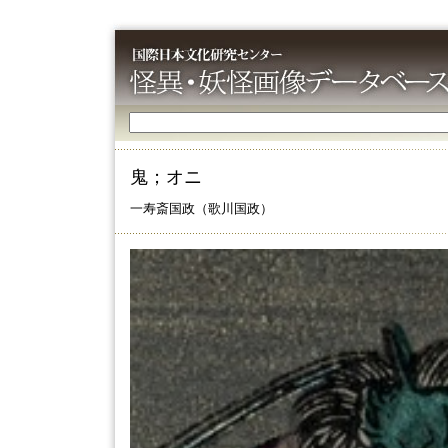
鬼；オニ
一寿斎国政（歌川国政）