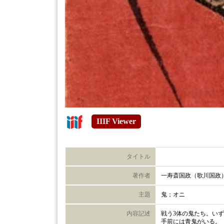
IIIF Viewer
タイトル
著作者
一寿斎国政（歌川国政
主題
鬼；オニ
内容記述
戦う3体の鬼たち。い
手前には青鬼がいる。