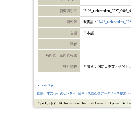
資源識別子
U426_nichibunken_0227_0006_
情報源
親書誌：
U426_nichibunken_02
言語
日本語
関係
時間的・空間的範囲
権利関係
所蔵者：国際日本文化研究セ
▲Page Top
国際日本文化研究センター
|
怪異・妖怪画像データベース検索ペ
Copyright (c)2010- International Research Center for Japanese Studies