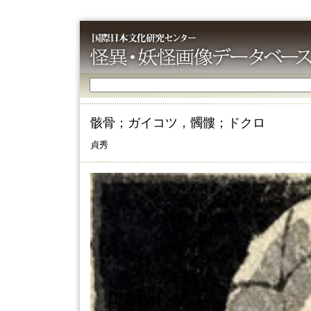
骸骨；ガイコツ，髑髏；ドクロ
貞秀