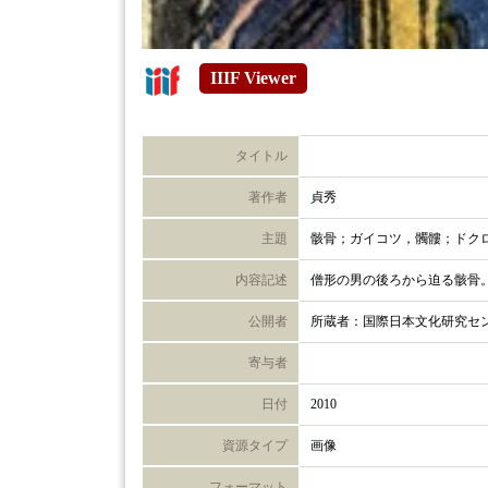
IIIF Viewer
タイトル
著作者
貞秀
主題
骸骨；ガイコツ，髑髏；ドク
内容記述
僧形の男の後ろから迫る骸骨
公開者
所蔵者：国際日本文化研究セ
寄与者
日付
2010
資源タイプ
画像
フォーマット