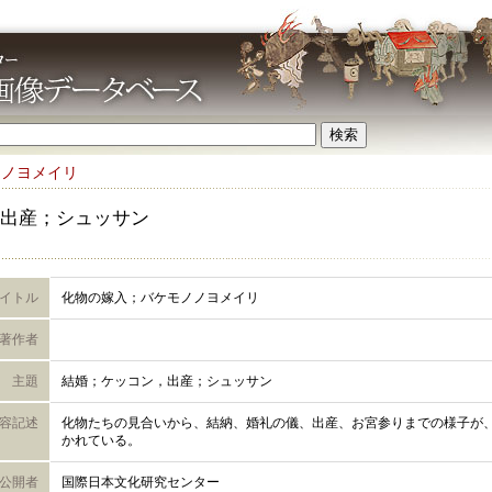
ノノヨメイリ
出産；シュッサン
イトル
化物の嫁入；バケモノノヨメイリ
著作者
主題
結婚；ケッコン，出産；シュッサン
容記述
化物たちの見合いから、結納、婚礼の儀、出産、お宮参りまでの様子が、
かれている。
公開者
国際日本文化研究センター