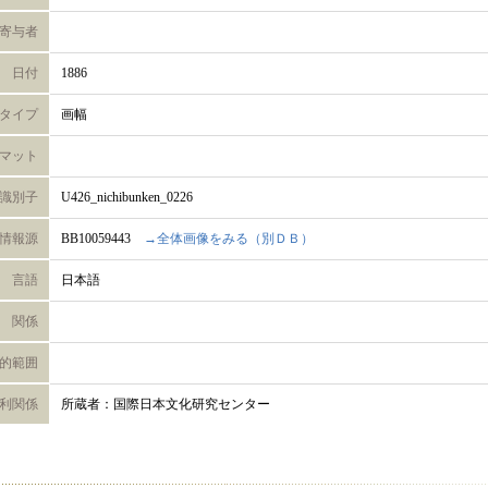
寄与者
日付
1886
タイプ
画幅
マット
識別子
U426_nichibunken_0226
情報源
BB10059443
→全体画像をみる（別ＤＢ）
言語
日本語
関係
的範囲
利関係
所蔵者：国際日本文化研究センター