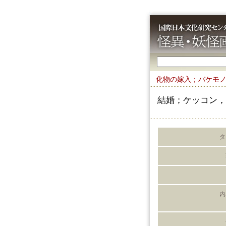
化物の嫁入；バケモ
結婚；ケッコン，
タ
内