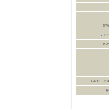
資源
フォー
資源
時間的・空間
権