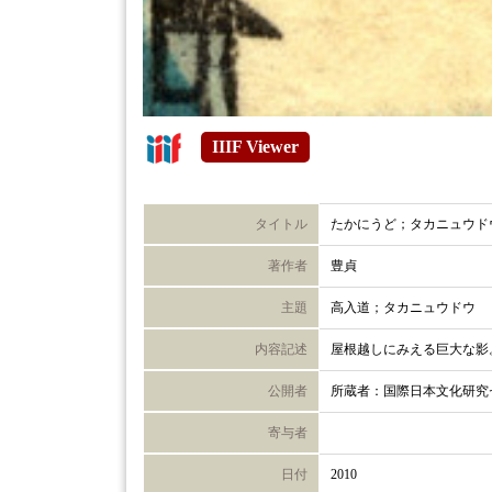
IIIF Viewer
タイトル
たかにうど；タカニュウド
著作者
豊貞
主題
高入道；タカニュウドウ
内容記述
屋根越しにみえる巨大な影
公開者
所蔵者：国際日本文化研究
寄与者
日付
2010