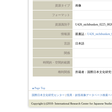
資源タイプ
画像
フォーマット
資源識別子
U426_nichibunken_0225_002
情報源
親書誌：
U426_nichibunken_
言語
日本語
関係
時間的・空間的範囲
権利関係
所蔵者：国際日本文化研究
▲Page Top
国際日本文化研究センター
|
怪異・妖怪画像データベース検索ペ
Copyright (c)2010- International Research Center for Japanese Studies