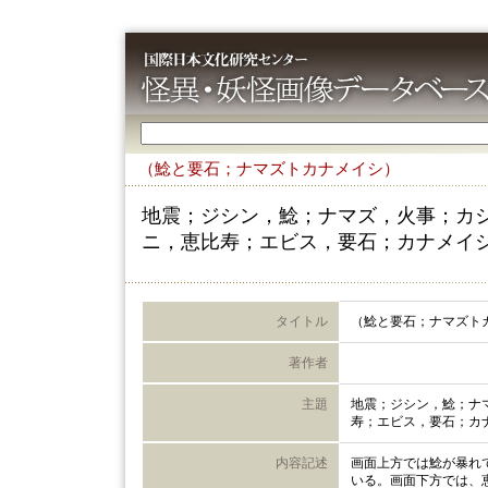
（鯰と要石；ナマズトカナメイシ）
地震；ジシン，鯰；ナマズ，火事；カ
ニ，恵比寿；エビス，要石；カナメイ
タイトル
（鯰と要石；ナマズト
著作者
主題
地震；ジシン，鯰；ナ
寿；エビス，要石；カ
内容記述
画面上方では鯰が暴れ
いる。画面下方では、