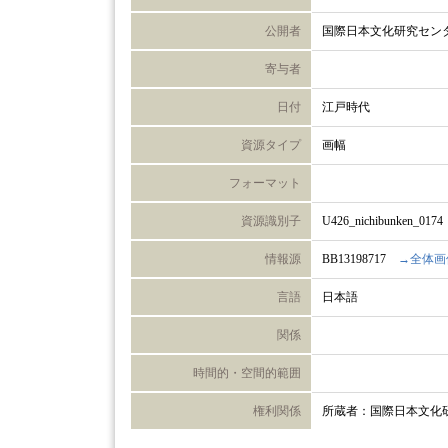
公開者
国際日本文化研究セン
寄与者
日付
江戸時代
資源タイプ
画幅
フォーマット
資源識別子
U426_nichibunken_0174
情報源
BB13198717
→全体画
言語
日本語
関係
時間的・空間的範囲
権利関係
所蔵者：国際日本文化