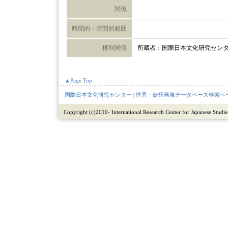
関係
時間的・空間的範囲
権利関係
所蔵者：国際日本文化研究セン
▲Page Top
国際日本文化研究センター
|
怪異・妖怪画像データベース検索ペ
Copyright (c)2010- International Research Center for Japanese Studies