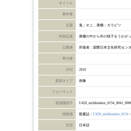
タイトル
著作者
主題
鬼；オニ，唐櫃；カラビツ
内容記述
唐櫃の中から外の様子をうかが
公開者
所蔵者：国際日本文化研究セン
寄与者
日付
2010
資源タイプ
画像
フォーマット
資源識別子
U426_nichibunken_0154_0041_000
情報源
親書誌：
U426_nichibunken_0154
言語
日本語