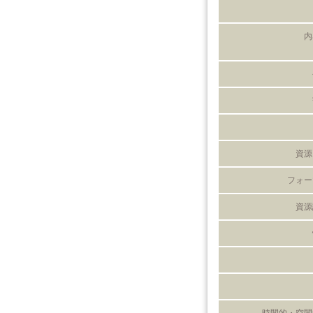
内
資源
フォー
資源