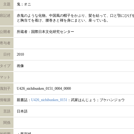
主題
鬼；オニ
容記述
赤鬼のような化物。中国風の帽子をかぶり、髪を結って、口と顎にひげ
と胸当てを着け、腰巻きと褌を身にまとい、座っている。
公開者
所蔵者：国際日本文化研究センター
寄与者
日付
2010
タイプ
画像
マット
識別子
U426_nichibunken_0151_0004_0000
情報源
親書誌：
U426_nichibunken_0151
：武家はんじょう；ブケハンジョウ
言語
日本語
関係