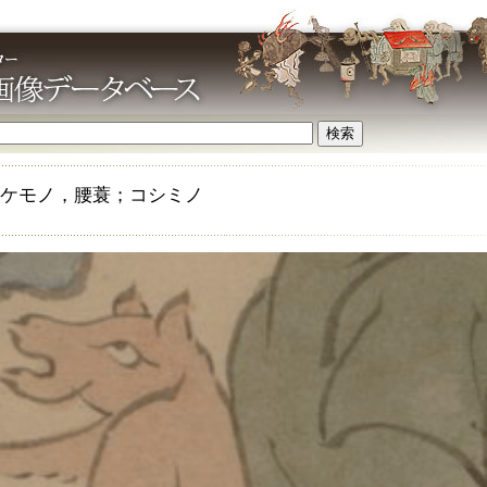
ケモノ，腰蓑；コシミノ