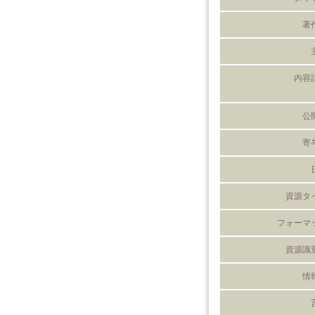
著
内容
公
寄
資源タ
フォーマ
資源識
情