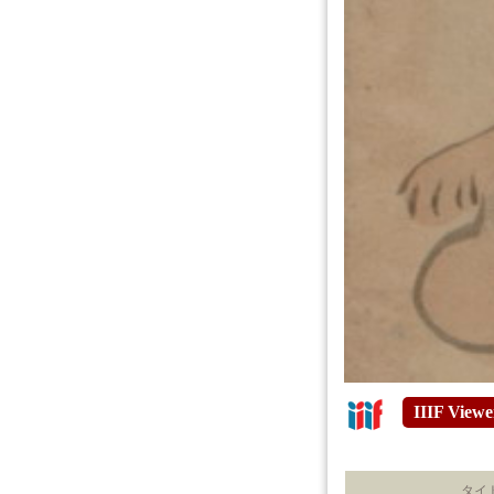
IIIF Viewe
タイ