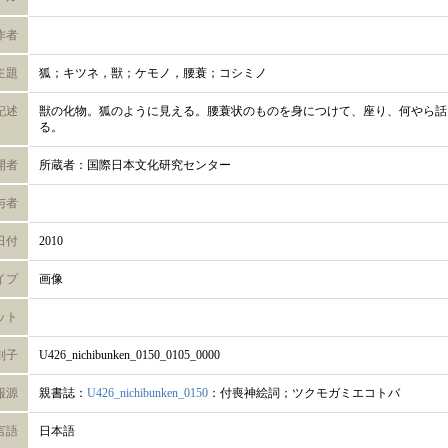
作者
主題
狐；キツネ，獣；ケモノ，腰蓑；コシミノ
記述
獣の化物。狐のように見える。腰蓑状のものを身につけて、座り、何やら話
る。
開者
所蔵者：国際日本文化研究センター
与者
日付
2010
イプ
画像
ット
別子
U426_nichibunken_0150_0105_0000
報源
親書誌：
U426_nichibunken_0150
：付喪神絵詞；ツクモガミエコトバ
言語
日本語