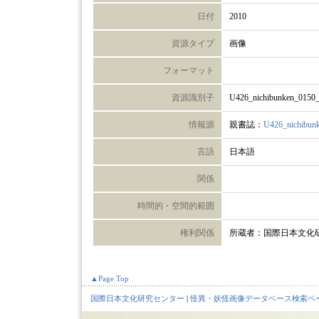
日付
2010
資源タイプ
画像
フォーマット
資源識別子
U426_nichibunken_0150
情報源
親書誌：
U426_nichibun
言語
日本語
関係
時間的・空間的範囲
権利関係
所蔵者：国際日本文化
▲Page Top
国際日本文化研究センター
|
怪異・妖怪画像データベース検索ペ