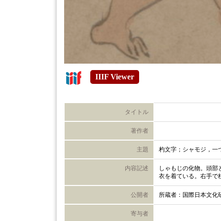
IIIF Viewer
タイトル
著作者
主題
杓文字；シャモジ，一
内容記述
しゃもじの化物。頭部
衣を着ている。右手で
公開者
所蔵者：国際日本文化
寄与者