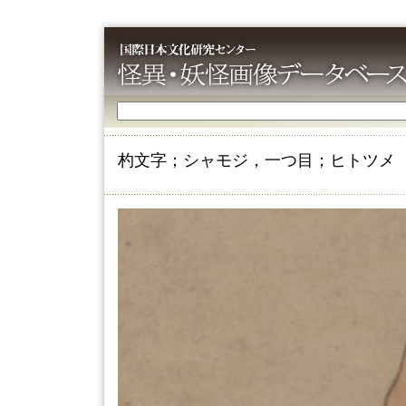
杓文字；シャモジ，一つ目；ヒトツメ