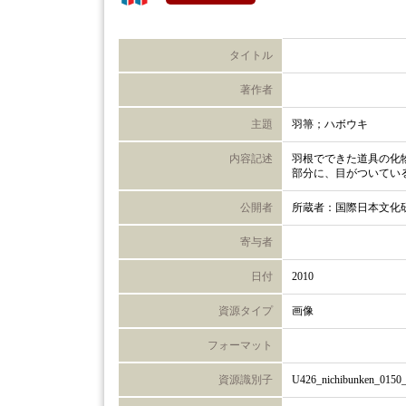
タイトル
著作者
主題
羽箒；ハボウキ
内容記述
羽根でできた道具の化
部分に、目がついてい
公開者
所蔵者：国際日本文化
寄与者
日付
2010
資源タイプ
画像
フォーマット
資源識別子
U426_nichibunken_0150