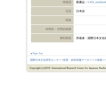
情報源
親書誌：
U426_nichibun
言語
日本語
関係
時間的・空間的範囲
権利関係
所蔵者：国際日本文化
▲Page Top
国際日本文化研究センター
|
怪異・妖怪画像データベース検索ペ
Copyright (c)2010- International Research Center for Japanese Studies