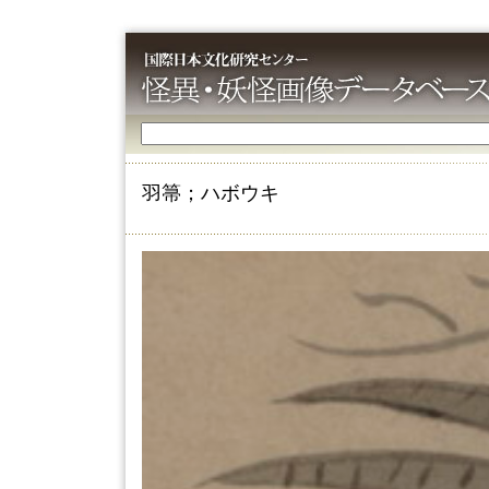
羽箒；ハボウキ