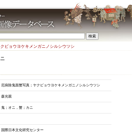
ヤクビョウヨケキメンガニノシルシウツシ
ニ
厄病除鬼面蟹写真；ヤクビョウヨケキメンガニノシルシウツシ
森光親
鬼；オニ，蟹；カニ
国際日本文化研究センター