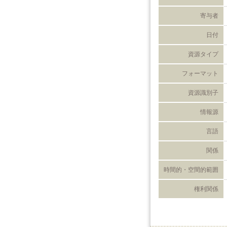
寄与者
日付
資源タイプ
フォーマット
資源識別子
情報源
言語
関係
時間的・空間的範囲
権利関係