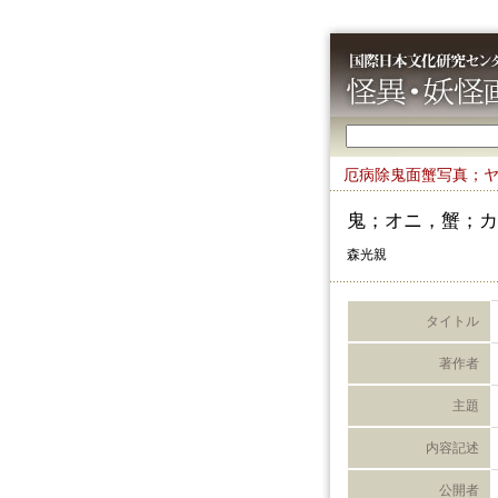
厄病除鬼面蟹写真；
鬼；オニ，蟹；カ
森光親
タイトル
著作者
主題
内容記述
公開者