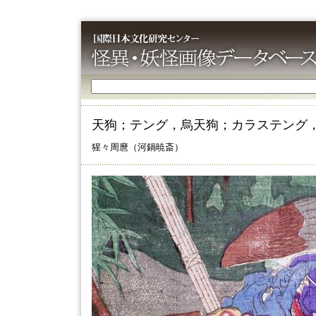
天狗；テング，烏天狗；カラステング
猩々周麿（河鍋暁斎）