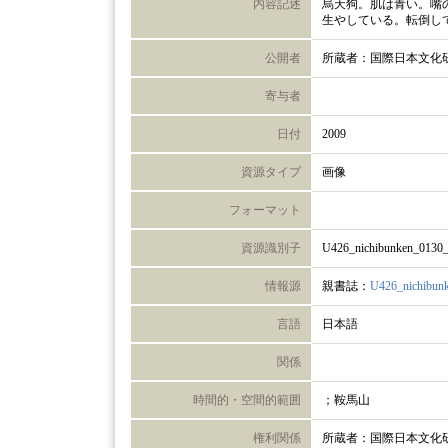
内容記述
烏天狗。肌は青い。嘴
生やしている。転倒し
公開者
所蔵者：国際日本文化
寄与者
日付
2009
資源タイプ
画像
フォーマット
資源識別子
U426_nichibunken_0130
情報源
親書誌：
U426_nichibun
言語
日本語
関係
時間的・空間的範囲
；鞍馬山
権利関係
所蔵者：国際日本文化