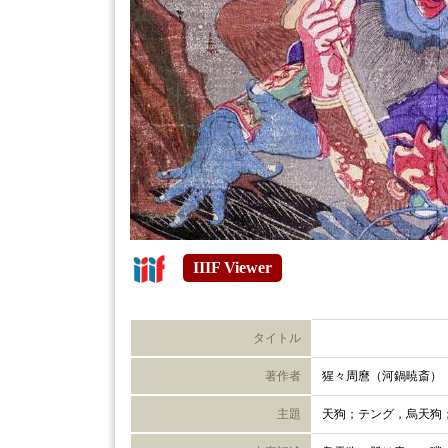
IIIF Viewer
タイトル
著作者
猩々周麿（河鍋暁斎）
主題
天狗；テング，烏天狗