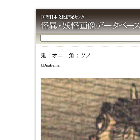
鬼；オニ，角；ツノ
J.Dautremer