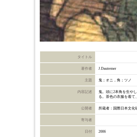
タイトル
著作者
J.Dautremer
主題
鬼；オニ，角；ツノ
内容記述
鬼。頭に2本角を生や
る。茶色の衣服を着て
公開者
所蔵者：国際日本文化
寄与者
日付
2006