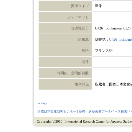
資源タイプ
画像
フォーマット
資源識別子
U426_nichibunken_0123
情報源
親書誌：
U426_nichibun
言語
フランス語
関係
時間的・空間的範囲
権利関係
所蔵者：国際日本文化
▲Page Top
国際日本文化研究センター
|
怪異・妖怪画像データベース検索ペ
Copyright (c)2010- International Research Center for Japanese Studies