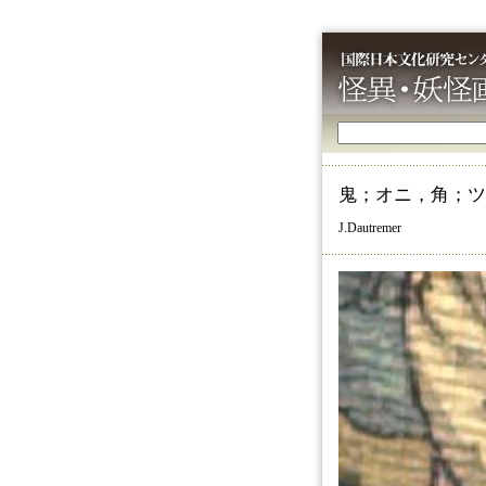
鬼；オニ，角；ツ
J.Dautremer