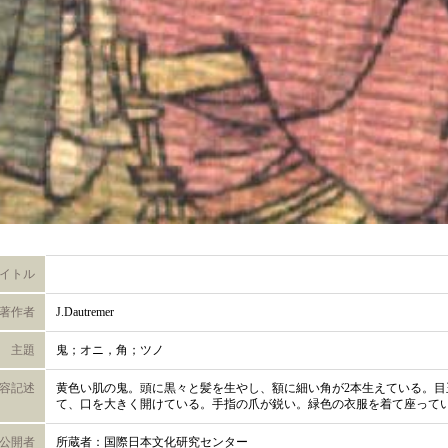
イトル
著作者
J.Dautremer
主題
鬼；オニ，角；ツノ
容記述
黄色い肌の鬼。頭に黒々と髪を生やし、額に細い角が2本生えている。目
て、口を大きく開けている。手指の爪が鋭い。緑色の衣服を着て座って
公開者
所蔵者：国際日本文化研究センター