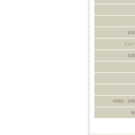
資源
フォー
資源
時間的・空間
権