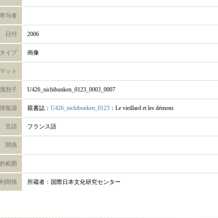
寄与者
日付
2006
タイプ
画像
マット
識別子
U426_nichibunken_0123_0003_0007
情報源
親書誌：
U426_nichibunken_0123
：Le vieillard et les démons
言語
フランス語
関係
的範囲
利関係
所蔵者：国際日本文化研究センター