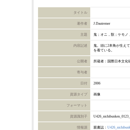
タイトル
著作者
J.Dautremer
主題
鬼；オニ，獣；ケモノ
内容記述
鬼。頭に2本角が生え
を着ている。
公開者
所蔵者：国際日本文化
寄与者
日付
2006
資源タイプ
画像
フォーマット
資源識別子
U426_nichibunken_0123
情報源
親書誌：
U426_nichibun