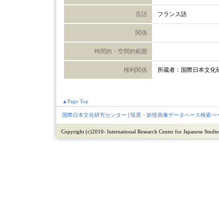
言語
フランス語
関係
時間的・空間的範囲
権利関係
所蔵者：国際日本文化
▲Page Top
国際日本文化研究センター
|
怪異・妖怪画像データベース検索ペ
Copyright (c)2010- International Research Center for Japanese Studies