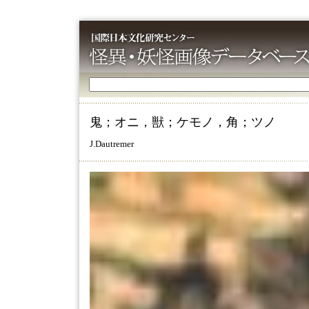
鬼；オニ，獣；ケモノ，角；ツノ
J.Dautremer