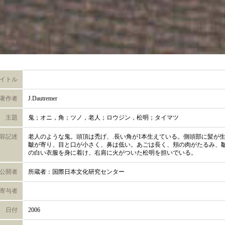
イトル
著作者
J.Dautremer
主題
鬼；オニ，角；ツノ，老人；ロウジン，松明；タイマツ
容記述
老人のような鬼。頭頂は禿げ、.長い角が1本生えている。側頭部に髪が
皺が寄り、目と口が小さく、鼻は低い。あごは長く、頬の肉がたるみ、
の白い衣服を身に着け、右肩に火がついた松明を担いでいる。
公開者
所蔵者：国際日本文化研究センター
寄与者
日付
2006