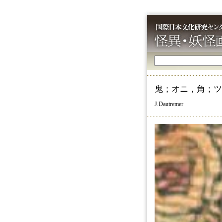
鬼；オニ，角；ツ
J.Dautremer