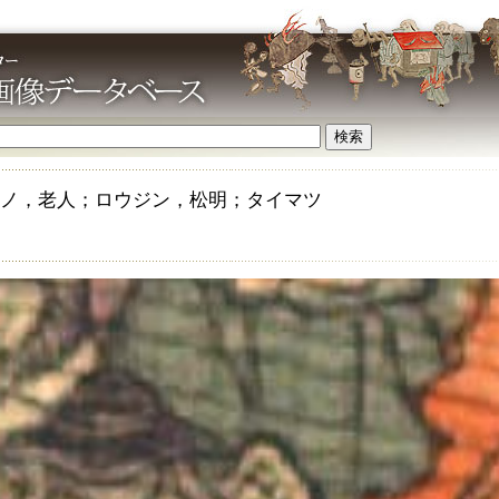
ノ，老人；ロウジン，松明；タイマツ